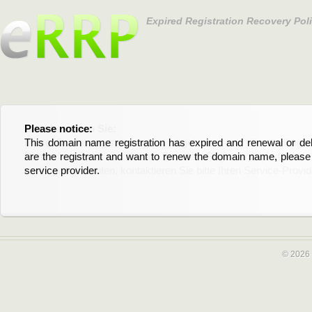
Expired Registration Recovery Pol
Please notice:
Bitte beachten Sie:
This domain name registration has expired and renewal or dele
Diese Domainregistrierung ist abgelaufen und die Verläng
are the registrant and want to renew the domain name, please 
Domain stehen an. Wenn Sie der Registrant sind und di
service provider.
verlängern möchten, kontaktieren Sie bitte Ihren Service-Provid
© 2026